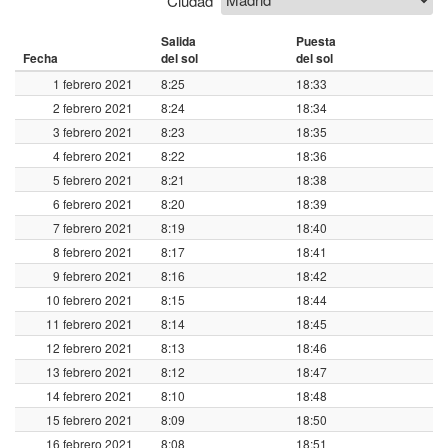
Salida
Puesta
Fecha
del sol
del sol
1 febrero 2021
8:25
18:33
2 febrero 2021
8:24
18:34
3 febrero 2021
8:23
18:35
4 febrero 2021
8:22
18:36
5 febrero 2021
8:21
18:38
6 febrero 2021
8:20
18:39
7 febrero 2021
8:19
18:40
8 febrero 2021
8:17
18:41
9 febrero 2021
8:16
18:42
10 febrero 2021
8:15
18:44
11 febrero 2021
8:14
18:45
12 febrero 2021
8:13
18:46
13 febrero 2021
8:12
18:47
14 febrero 2021
8:10
18:48
15 febrero 2021
8:09
18:50
16 febrero 2021
8:08
18:51