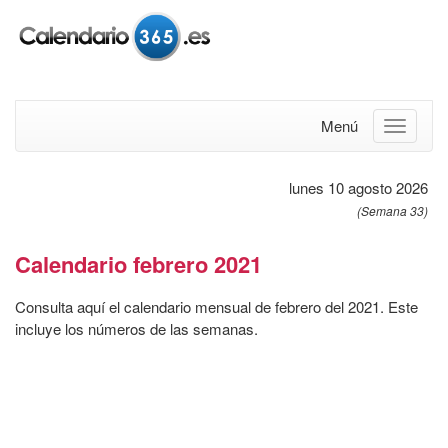
Menú
lunes 10 agosto 2026
(Semana 33)
Calendario febrero 2021
Consulta aquí el calendario mensual de febrero del 2021. Este
incluye los números de las semanas.