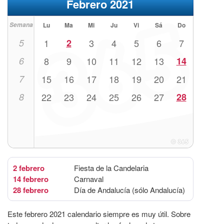
Febrero 2021
Semana
Lu
Ma
Mi
Ju
Vi
Sá
Do
5
1
2
3
4
5
6
7
6
8
9
10
11
12
13
14
7
15
16
17
18
19
20
21
8
22
23
24
25
26
27
28
2 febrero
Fiesta de la Candelaria
14 febrero
Carnaval
28 febrero
Día de Andalucía (sólo Andalucía)
Este febrero 2021 calendario siempre es muy útil. Sobre