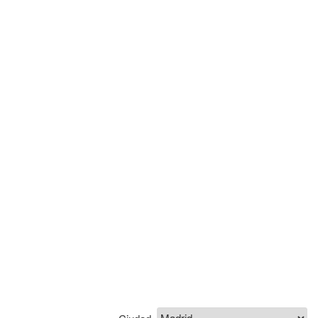
Ciudad