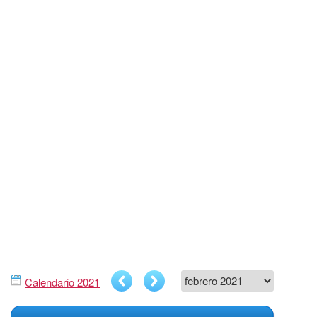
Calendario 2021