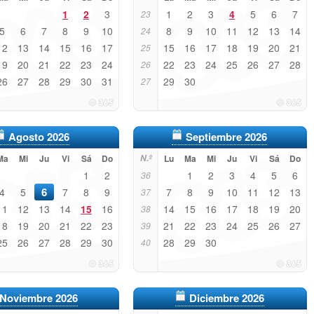
1
2
3
1
2
3
4
5
6
7
23
5
6
7
8
9
10
8
9
10
11
12
13
14
24
12
13
14
15
16
17
15
16
17
18
19
20
21
25
19
20
21
22
23
24
22
23
24
25
26
27
28
26
26
27
28
29
30
31
29
30
27
Agosto 2026
Septiembre 2026
Ma
Mi
Ju
Vi
Sá
Do
N.º
Lu
Ma
Mi
Ju
Vi
Sá
Do
1
2
1
2
3
4
5
6
36
6
4
5
7
8
9
7
8
9
10
11
12
13
37
11
12
13
14
15
16
14
15
16
17
18
19
20
38
18
19
20
21
22
23
21
22
23
24
25
26
27
39
25
26
27
28
29
30
28
29
30
40
Noviembre 2026
Diciembre 2026