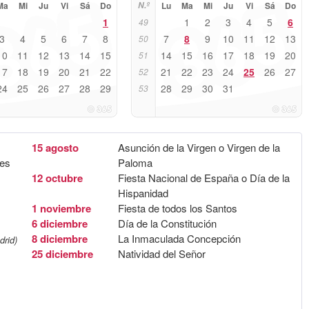
Ma
Mi
Ju
Vi
Sá
Do
N.º
Lu
Ma
Mi
Ju
Vi
Sá
Do
1
1
2
3
4
5
6
49
3
4
5
6
7
8
7
8
9
10
11
12
13
50
10
11
12
13
14
15
14
15
16
17
18
19
20
51
17
18
19
20
21
22
21
22
23
24
25
26
27
52
24
25
26
27
28
29
28
29
30
31
53
15 agosto
Asunción de la Virgen o Virgen de la
yes
Paloma
12 octubre
Fiesta Nacional de España o Día de la
Hispanidad
1 noviembre
Fiesta de todos los Santos
6 diciembre
Día de la Constitución
8 diciembre
La Inmaculada Concepción
drid)
25 diciembre
Natividad del Señor