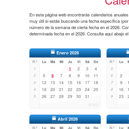
En esta página web encontrarás calendarios anuales 
muy útil si estás buscando una fecha específica (por
número de la semana de cierta fecha en el 2026. Co
determinada fecha en el 2026. Consulta aquí abajo e
Enero 2026
N.º
Lu
Ma
Mi
Ju
Vi
Sá
Do
N.º
Lu
1
2
3
4
1
5
5
6
7
8
9
10
11
2
2
6
12
13
14
15
16
17
18
9
3
7
19
20
21
22
23
24
25
16
4
8
26
27
28
29
30
31
23
5
9
Abril 2026
N.º
Lu
Ma
Mi
Ju
Vi
Sá
Do
N.º
Lu