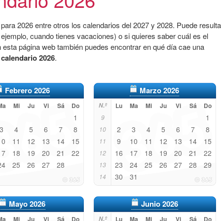
para 2026 entre otros los calendarios del 2027 y 2028. Puede resulta
 ejemplo, cuando tienes vacaciones) o si quieres saber cuál es el
n esta página web también puedes encontrar en qué día cae una
l
calendario 2026
.
Febrero 2026
Marzo 2026
Ma
Mi
Ju
Vi
Sá
Do
N.º
Lu
Ma
Mi
Ju
Vi
Sá
Do
1
1
9
3
4
5
6
7
8
2
3
4
5
6
7
8
10
10
11
12
13
14
15
9
10
11
12
13
14
15
11
17
18
19
20
21
22
16
17
18
19
20
21
22
12
24
25
26
27
28
23
24
25
26
27
28
29
13
30
31
14
Mayo 2026
Junio 2026
Ma
Mi
Ju
Vi
Sá
Do
N.º
Lu
Ma
Mi
Ju
Vi
Sá
Do