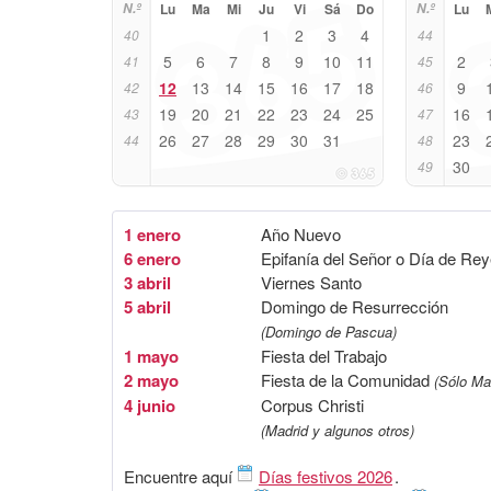
N.º
Lu
Ma
Mi
Ju
Vi
Sá
Do
N.º
Lu
1
2
3
4
40
44
5
6
7
8
9
10
11
2
41
45
12
13
14
15
16
17
18
9
42
46
19
20
21
22
23
24
25
16
43
47
26
27
28
29
30
31
23
44
48
30
49
1 enero
Año Nuevo
6 enero
Epifanía del Señor o Día de Re
3 abril
Viernes Santo
5 abril
Domingo de Resurrección
(Domingo de Pascua)
1 mayo
Fiesta del Trabajo
2 mayo
Fiesta de la Comunidad
(Sólo Ma
4 junio
Corpus Christi
(Madrid y algunos otros)
Encuentre aquí
Días festivos 2026
.