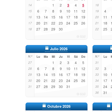
1
2
3
4
5
14
18
6
7
8
9
10
11
12
4
15
19
13
14
15
16
17
18
19
11
16
20
20
21
22
23
24
25
26
18
17
21
27
28
29
30
25
18
22
Julio 2026
N.º
Lu
Ma
Mi
Ju
Vi
Sá
Do
N.º
Lu
1
2
3
4
5
27
31
6
7
8
9
10
11
12
3
28
32
13
14
15
16
17
18
19
10
29
33
20
21
22
23
24
25
26
17
30
34
27
28
29
30
31
24
31
35
31
36
Octubre 2026