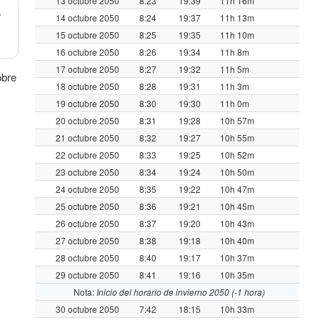
13 octubre 2050
8:23
19:39
11h 16m
a
14 octubre 2050
8:24
19:37
11h 13m
15 octubre 2050
8:25
19:35
11h 10m
16 octubre 2050
8:26
19:34
11h 8m
17 octubre 2050
8:27
19:32
11h 5m
obre
18 octubre 2050
8:28
19:31
11h 3m
19 octubre 2050
8:30
19:30
11h 0m
20 octubre 2050
8:31
19:28
10h 57m
21 octubre 2050
8:32
19:27
10h 55m
22 octubre 2050
8:33
19:25
10h 52m
23 octubre 2050
8:34
19:24
10h 50m
24 octubre 2050
8:35
19:22
10h 47m
25 octubre 2050
8:36
19:21
10h 45m
26 octubre 2050
8:37
19:20
10h 43m
27 octubre 2050
8:38
19:18
10h 40m
28 octubre 2050
8:40
19:17
10h 37m
29 octubre 2050
8:41
19:16
10h 35m
Nota:
Inicio del horario de invierno 2050 (-1 hora)
30 octubre 2050
7:42
18:15
10h 33m