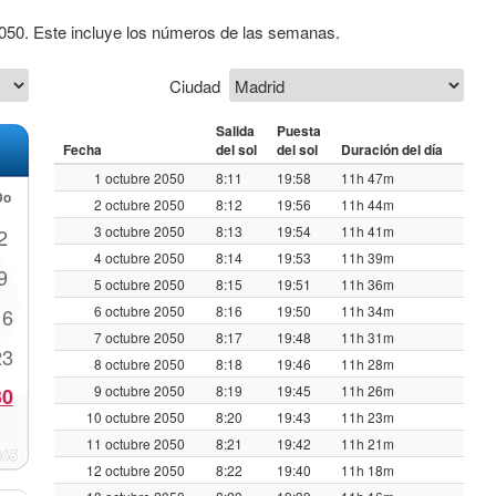
2050. Este incluye los números de las semanas.
Ciudad
Salida
Puesta
Fecha
del sol
del sol
Duración del día
1 octubre 2050
8:11
19:58
11h 47m
Do
2 octubre 2050
8:12
19:56
11h 44m
3 octubre 2050
8:13
19:54
11h 41m
2
4 octubre 2050
8:14
19:53
11h 39m
9
5 octubre 2050
8:15
19:51
11h 36m
6 octubre 2050
8:16
19:50
11h 34m
16
7 octubre 2050
8:17
19:48
11h 31m
23
8 octubre 2050
8:18
19:46
11h 28m
9 octubre 2050
8:19
19:45
11h 26m
30
10 octubre 2050
8:20
19:43
11h 23m
11 octubre 2050
8:21
19:42
11h 21m
12 octubre 2050
8:22
19:40
11h 18m