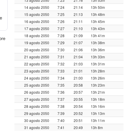
13 agosto 2050
7:23
21:16
13h 53m
14 agosto 2050
7:24
21:14
13h 50m
15 agosto 2050
7:25
21:13
13h 48m
de
16 agosto 2050
7:26
21:11
13h 45m
17 agosto 2050
7:27
21:10
13h 43m
18 agosto 2050
7:28
21:09
13h 41m
bre
19 agosto 2050
7:29
21:07
13h 38m
20 agosto 2050
7:30
21:06
13h 36m
21 agosto 2050
7:31
21:04
13h 33m
22 agosto 2050
7:32
21:03
13h 31m
23 agosto 2050
7:33
21:01
13h 28m
24 agosto 2050
7:34
21:00
13h 26m
25 agosto 2050
7:35
20:58
13h 23m
26 agosto 2050
7:36
20:57
13h 21m
27 agosto 2050
7:37
20:55
13h 18m
28 agosto 2050
7:38
20:54
13h 16m
29 agosto 2050
7:39
20:52
13h 13m
30 agosto 2050
7:40
20:51
13h 11m
31 agosto 2050
7:41
20:49
13h 8m