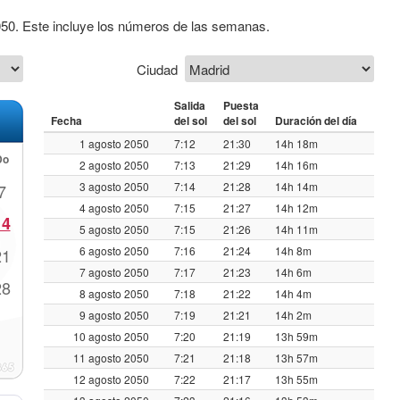
050. Este incluye los números de las semanas.
Ciudad
Salida
Puesta
Fecha
del sol
del sol
Duración del día
1 agosto 2050
7:12
21:30
14h 18m
Do
2 agosto 2050
7:13
21:29
14h 16m
3 agosto 2050
7:14
21:28
14h 14m
7
4 agosto 2050
7:15
21:27
14h 12m
14
5 agosto 2050
7:15
21:26
14h 11m
6 agosto 2050
7:16
21:24
14h 8m
21
7 agosto 2050
7:17
21:23
14h 6m
28
8 agosto 2050
7:18
21:22
14h 4m
9 agosto 2050
7:19
21:21
14h 2m
10 agosto 2050
7:20
21:19
13h 59m
11 agosto 2050
7:21
21:18
13h 57m
12 agosto 2050
7:22
21:17
13h 55m