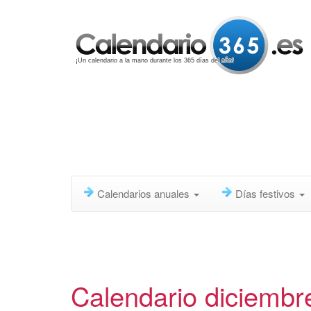
¡Un calendario a la mano durante los 365 días del año!
Calendarios anuales
Días festivos
Calendario diciembr