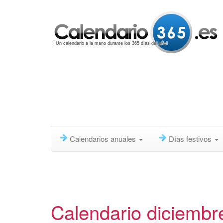
¡Un calendario a la mano durante los 365 días del año!
Calendarios anuales
Días festivos
Calendario diciembr