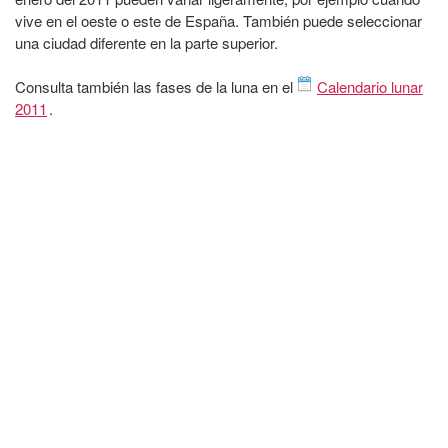
vive en el oeste o este de España. También puede seleccionar
una ciudad diferente en la parte superior.
Consulta también las fases de la luna en el
Calendario lunar
2011
.