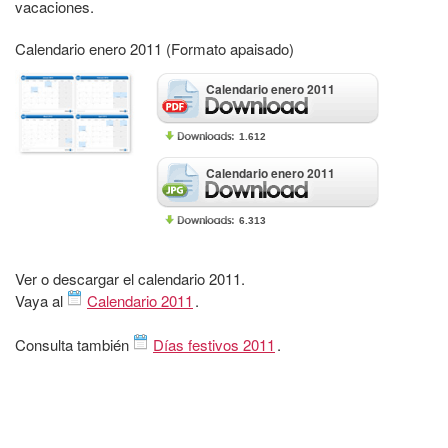
vacaciones.
Calendario enero 2011 (Formato apaisado)
Calendario enero 2011
1.612
Calendario enero 2011
6.313
Ver o descargar el calendario 2011.
Vaya al
Calendario 2011
.
Consulta también
Días festivos 2011
.