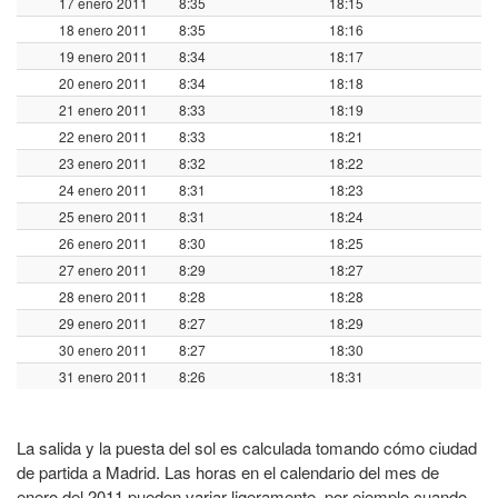
17 enero 2011
8:35
18:15
18 enero 2011
8:35
18:16
19 enero 2011
8:34
18:17
20 enero 2011
8:34
18:18
21 enero 2011
8:33
18:19
22 enero 2011
8:33
18:21
23 enero 2011
8:32
18:22
24 enero 2011
8:31
18:23
25 enero 2011
8:31
18:24
26 enero 2011
8:30
18:25
27 enero 2011
8:29
18:27
28 enero 2011
8:28
18:28
29 enero 2011
8:27
18:29
30 enero 2011
8:27
18:30
31 enero 2011
8:26
18:31
La salida y la puesta del sol es calculada tomando cómo ciudad
de partida a Madrid. Las horas en el calendario del mes de
enero del 2011 pueden variar ligeramente, por ejemplo cuando