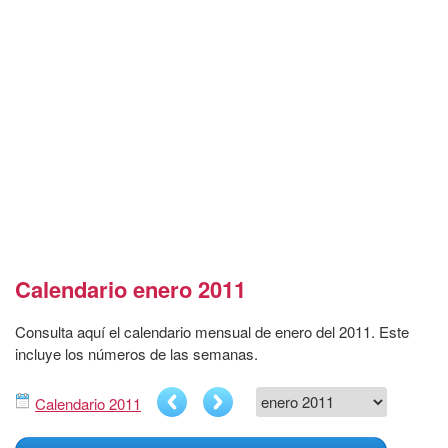
Calendario enero 2011
Consulta aquí el calendario mensual de enero del 2011. Este
incluye los números de las semanas.
Calendario 2011