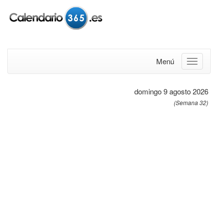
Menú
domingo 9 agosto 2026
(Semana 32)