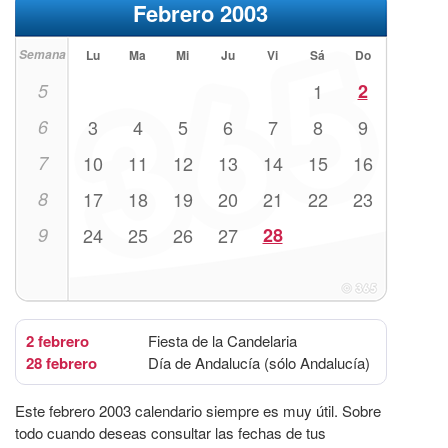
Febrero 2003
Semana
Lu
Ma
Mi
Ju
Vi
Sá
Do
5
1
2
6
3
4
5
6
7
8
9
7
10
11
12
13
14
15
16
8
17
18
19
20
21
22
23
9
24
25
26
27
28
2 febrero
Fiesta de la Candelaria
28 febrero
Día de Andalucía (sólo Andalucía)
Este febrero 2003 calendario siempre es muy útil. Sobre
todo cuando deseas consultar las fechas de tus