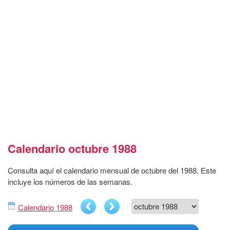
Calendario octubre 1988
Consulta aquí el calendario mensual de octubre del 1988. Este
incluye los números de las semanas.
Calendario 1988