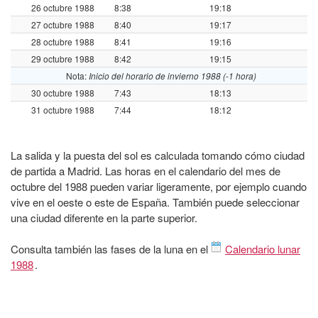
26 octubre 1988
8:38
19:18
27 octubre 1988
8:40
19:17
28 octubre 1988
8:41
19:16
29 octubre 1988
8:42
19:15
Nota:
Inicio del horario de invierno 1988 (-1 hora)
30 octubre 1988
7:43
18:13
31 octubre 1988
7:44
18:12
La salida y la puesta del sol es calculada tomando cómo ciudad
de partida a Madrid. Las horas en el calendario del mes de
octubre del 1988 pueden variar ligeramente, por ejemplo cuando
vive en el oeste o este de España. También puede seleccionar
una ciudad diferente en la parte superior.
Consulta también las fases de la luna en el
Calendario lunar
1988
.