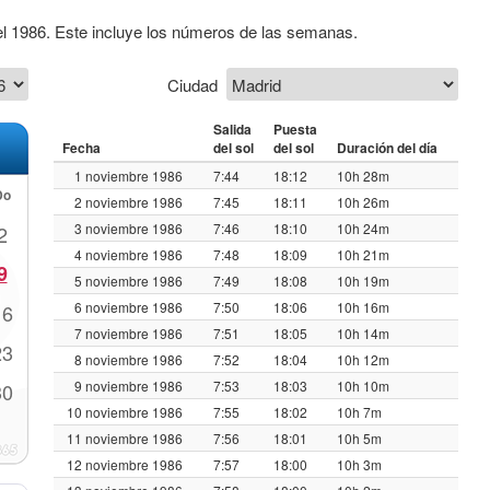
el 1986. Este incluye los números de las semanas.
Ciudad
Salida
Puesta
Fecha
del sol
del sol
Duración del día
1 noviembre 1986
7:44
18:12
10h 28m
Do
2 noviembre 1986
7:45
18:11
10h 26m
3 noviembre 1986
7:46
18:10
10h 24m
2
4 noviembre 1986
7:48
18:09
10h 21m
9
5 noviembre 1986
7:49
18:08
10h 19m
6 noviembre 1986
7:50
18:06
10h 16m
16
7 noviembre 1986
7:51
18:05
10h 14m
23
8 noviembre 1986
7:52
18:04
10h 12m
9 noviembre 1986
7:53
18:03
10h 10m
30
10 noviembre 1986
7:55
18:02
10h 7m
11 noviembre 1986
7:56
18:01
10h 5m
12 noviembre 1986
7:57
18:00
10h 3m