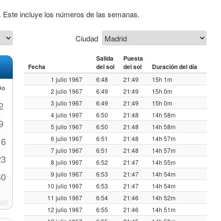
7. Este incluye los números de las semanas.
Ciudad
Salida
Puesta
Fecha
del sol
del sol
Duración del día
1 julio 1967
6:48
21:49
15h 1m
Do
2 julio 1967
6:49
21:49
15h 0m
3 julio 1967
6:49
21:49
15h 0m
2
4 julio 1967
6:50
21:48
14h 58m
9
5 julio 1967
6:50
21:48
14h 58m
6 julio 1967
6:51
21:48
14h 57m
16
7 julio 1967
6:51
21:48
14h 57m
23
8 julio 1967
6:52
21:47
14h 55m
9 julio 1967
6:53
21:47
14h 54m
30
10 julio 1967
6:53
21:47
14h 54m
11 julio 1967
6:54
21:46
14h 52m
12 julio 1967
6:55
21:46
14h 51m