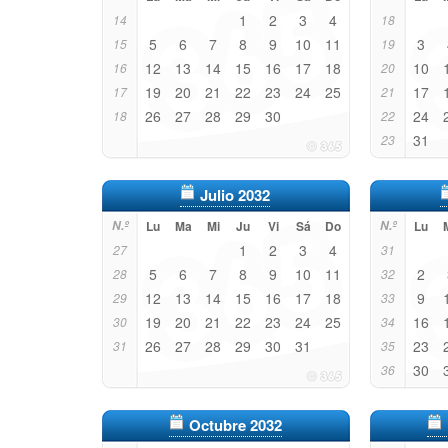
1
2
3
4
14
18
5
6
7
8
9
10
11
3
15
19
12
13
14
15
16
17
18
10
16
20
19
20
21
22
23
24
25
17
17
21
26
27
28
29
30
24
18
22
31
23
Julio 2032
N.º
Lu
Ma
Mi
Ju
Vi
Sá
Do
N.º
Lu
1
2
3
4
27
31
5
6
7
8
9
10
11
2
28
32
12
13
14
15
16
17
18
9
29
33
19
20
21
22
23
24
25
16
30
34
26
27
28
29
30
31
23
31
35
30
36
Octubre 2032