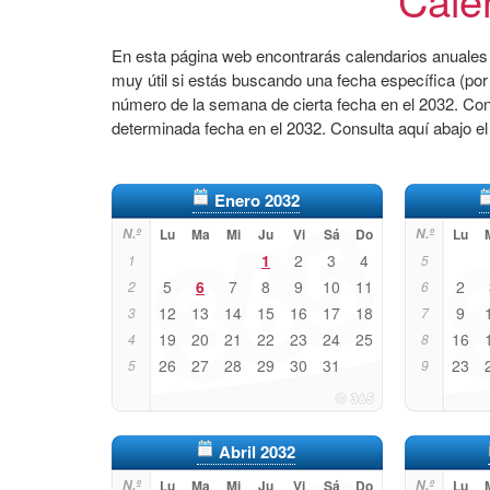
En esta página web encontrarás calendarios anuales 
muy útil si estás buscando una fecha específica (por
número de la semana de cierta fecha en el 2032. Co
determinada fecha en el 2032. Consulta aquí abajo e
Enero 2032
N.º
Lu
Ma
Mi
Ju
Vi
Sá
Do
N.º
Lu
1
2
3
4
1
5
5
6
7
8
9
10
11
2
2
6
12
13
14
15
16
17
18
9
3
7
19
20
21
22
23
24
25
16
4
8
26
27
28
29
30
31
23
5
9
Abril 2032
N.º
Lu
Ma
Mi
Ju
Vi
Sá
Do
N.º
Lu