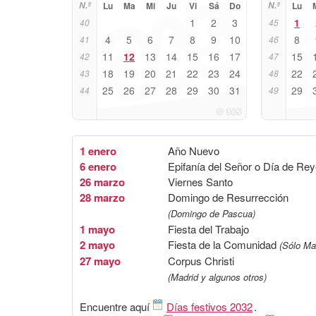
N.º
Lu
Ma
Mi
Ju
Vi
Sá
Do
N.º
Lu
1
2
3
1
40
45
4
5
6
7
8
9
10
8
41
46
11
12
13
14
15
16
17
15
42
47
18
19
20
21
22
23
24
22
43
48
25
26
27
28
29
30
31
29
44
49
1 enero
Año Nuevo
6 enero
Epifanía del Señor o Día de Re
26 marzo
Viernes Santo
28 marzo
Domingo de Resurrección
(Domingo de Pascua)
1 mayo
Fiesta del Trabajo
2 mayo
Fiesta de la Comunidad
(Sólo Ma
27 mayo
Corpus Christi
(Madrid y algunos otros)
Encuentre aquí
Días festivos 2032
.