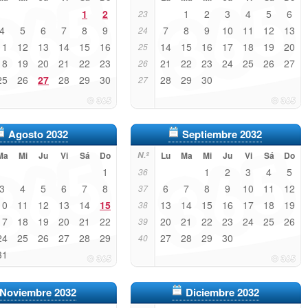
1
2
1
2
3
4
5
6
23
4
5
6
7
8
9
7
8
9
10
11
12
13
24
11
12
13
14
15
16
14
15
16
17
18
19
20
25
18
19
20
21
22
23
21
22
23
24
25
26
27
26
25
26
27
28
29
30
28
29
30
27
Agosto 2032
Septiembre 2032
Ma
Mi
Ju
Vi
Sá
Do
N.º
Lu
Ma
Mi
Ju
Vi
Sá
Do
1
1
2
3
4
5
36
3
4
5
6
7
8
6
7
8
9
10
11
12
37
10
11
12
13
14
15
13
14
15
16
17
18
19
38
17
18
19
20
21
22
20
21
22
23
24
25
26
39
24
25
26
27
28
29
27
28
29
30
40
31
Noviembre 2032
Diciembre 2032