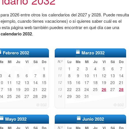
para 2026 entre otros los calendarios del 2027 y 2028. Puede resulta
 ejemplo, cuando tienes vacaciones) o si quieres saber cuál es el
n esta página web también puedes encontrar en qué día cae una
l
calendario 2032
.
Febrero 2032
Marzo 2032
Ma
Mi
Ju
Vi
Sá
Do
N.º
Lu
Ma
Mi
Ju
Vi
Sá
Do
1
1
2
3
4
5
6
7
10
3
4
5
6
7
8
8
9
10
11
12
13
14
11
10
11
12
13
14
15
15
16
17
18
19
20
21
12
17
18
19
20
21
22
22
23
24
25
26
27
28
13
24
25
26
27
28
29
29
30
31
14
Mayo 2032
Junio 2032
Ma
Mi
Ju
Vi
Sá
Do
N.º
Lu
Ma
Mi
Ju
Vi
Sá
Do