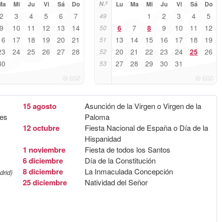
Ma
Mi
Ju
Vi
Sá
Do
N.º
Lu
Ma
Mi
Ju
Vi
Sá
Do
2
3
4
5
6
7
1
2
3
4
5
49
9
10
11
12
13
14
6
7
8
9
10
11
12
50
16
17
18
19
20
21
13
14
15
16
17
18
19
51
23
24
25
26
27
28
20
21
22
23
24
25
26
52
30
27
28
29
30
31
53
15 agosto
Asunción de la Virgen o Virgen de la
yes
Paloma
12 octubre
Fiesta Nacional de España o Día de la
Hispanidad
1 noviembre
Fiesta de todos los Santos
6 diciembre
Día de la Constitución
8 diciembre
La Inmaculada Concepción
drid)
25 diciembre
Natividad del Señor