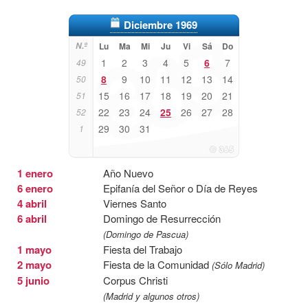
Diciembre 1969
N.º
Lu
Ma
Mi
Ju
Vi
Sá
Do
1
2
3
4
5
6
7
49
8
9
10
11
12
13
14
50
15
16
17
18
19
20
21
51
22
23
24
25
26
27
28
52
29
30
31
1
1 enero
Año Nuevo
6 enero
Epifanía del Señor o Día de Reyes
4 abril
Viernes Santo
6 abril
Domingo de Resurrección
(Domingo de Pascua)
1 mayo
Fiesta del Trabajo
2 mayo
Fiesta de la Comunidad
(Sólo Madrid)
5 junio
Corpus Christi
(Madrid y algunos otros)