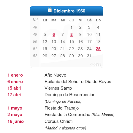
Diciembre 1960
N.º
Lu
Ma
Mi
Ju
Vi
Sá
Do
1
2
3
4
48
5
6
7
8
9
10
11
49
12
13
14
15
16
17
18
50
19
20
21
22
23
24
25
51
26
27
28
29
30
31
52
1 enero
Año Nuevo
6 enero
Epifanía del Señor o Día de Reyes
15 abril
Viernes Santo
17 abril
Domingo de Resurrección
(Domingo de Pascua)
1 mayo
Fiesta del Trabajo
2 mayo
Fiesta de la Comunidad
(Sólo Madrid)
16 junio
Corpus Christi
(Madrid y algunos otros)